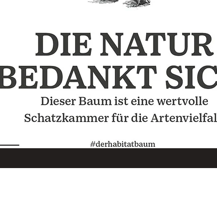
at
Datenschutzbestimmungen
44
Versand & Rückgabe
Impressum
AGB