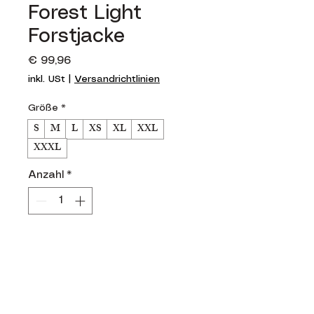
Forest Light
Forstjacke
Preis
€ 99,96
inkl. USt
|
Versandrichtlinien
Größe
*
S
M
L
XS
XL
XXL
XXXL
Anzahl
*
In den Warenkorb
Sofortkauf