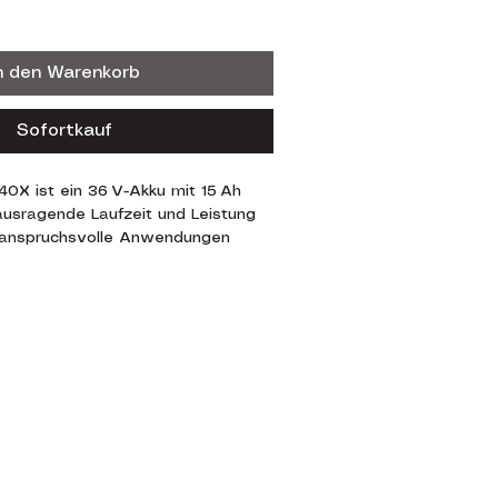
n den Warenkorb
Sofortkauf
0X ist ein 36 V-Akku mit 15 Ah 
ausragende Laufzeit und Leistung 
e, anspruchsvolle Anwendungen 
usqvarna BLi‑X Akkus verfügt er 
chleistungszellen und überzeugt 
erhältnis von Gewicht zu 
V-Segment von Husqvarna.
 erfüllt die Schutzklasse IPX4, 
ei jedem Wetter zuverlässig 
 kann. Das integrierte ActiveCool-
Kühlung sowohl während des 
 beim Laden. Der B540X ist 
90 St. Florian, Österreich
en Geräten des flexiblen 
6 V-Akkusystems mit seitlichem 