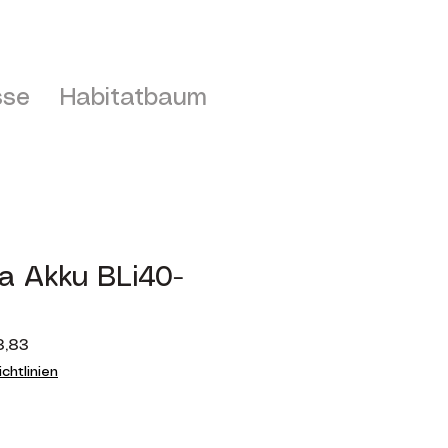
sse
Habitatbaum
a Akku BLi40-
ardpreis
Sale-
8,83
Preis
chtlinien