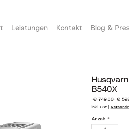
t
Leistungen
Kontakt
Blog & Pre
Husqvarn
B540X
Stand
 € 749,00 
€ 59
inkl. USt
|
Versandri
Anzahl
*