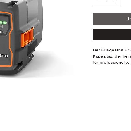
I
Der Husqvarna B54
Kapazität, der her
für professionell
bietet. Wie alle H
über effiziente Ho
durch das beste V
Kapazität im 36 
Das robuste Design
sodass der Akku b
eingesetzt werden
System sorgt für 
Betriebs als auch
at
Datenschutzbestimmungen
44
kompatibel mit all
Husqvarna BLi‑X 3